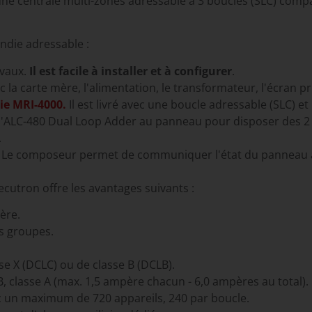
une centrale multi-zones adressable à 3 boucles (SLC) comp
ndie adressable :
avaux.
Il est facile à installer et à configurer
.
vec la carte mère, l'alimentation, le transformateur, l'écran pr
ie MRI-4000.
Il est livré avec une boucle adressable (SLC)
l'ALC-480 Dual Loop Adder au panneau pour disposer des 2
.
Le composeur permet de communiquer l'état du panneau à la 
cutron offre les avantages suivants :
ière.
es groupes.
se X (DCLC) ou de classe B (DCLB).
B, classe A (max. 1,5 ampère chacun - 6,0 ampères au total).
c un maximum de 720 appareils, 240 par boucle.