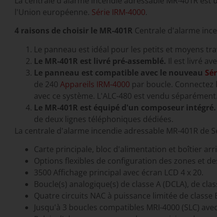
La centrale d'alarme incendie adressable MR-401R est 
l'Union européenne.
Série IRM-4000
.
4 raisons de choisir le MR-401R
Centrale d'alarme ince
Le panneau est idéal pour les petits et moyens tr
Le MR-401R est livré pré-assemblé.
Il est livré a
Le panneau est compatible avec le nouveau
Sér
de 240
Appareils IRM-4000
par boucle. Connectez 
avec ce système. L'ALC-480 est vendu séparément
Le MR-401R est équipé d'un composeur intégré.
de deux lignes téléphoniques dédiées.
La centrale d'alarme incendie adressable MR-401R de Se
Carte principale, bloc d'alimentation et boîtier arr
Options flexibles de configuration des zones et d
3500 Affichage principal avec écran LCD 4 x 20.
Boucle(s) analogique(s) de classe A (DCLA), de clas
Quatre circuits NAC à puissance limitée de classe 
Jusqu'à 3 boucles compatibles MRI-4000 (SLC) ave