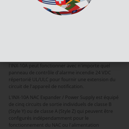
Description
Documents et téléchargements
L'INX-10A NAC Expander / Power Supply fonctionne
avec les centrales d'alarme incendie intelligentes
compatibles et répertoriées. Disponible dans une
configuration de 10 ampères, l'INX-10A peut
étendre les capacités d'alimentation des circuits
d'appareils de notification existants et fournir de
l'énergie à d'autres dispositifs auxiliaires. En outre,
l'INX-10A peut fonctionner avec n'importe quel
panneau de contrôle d'alarme incendie 24 VDC
répertorié UL/ULC pour fournir une extension du
circuit de l'appareil de notification.
L'INX-10A NAC Expander / Power Supply est équipé
de cinq circuits de sortie individuels de classe B
(Style Y) ou de classe A (Style Z) qui peuvent être
configurés indépendamment pour le
fonctionnement du NAC ou l'alimentation