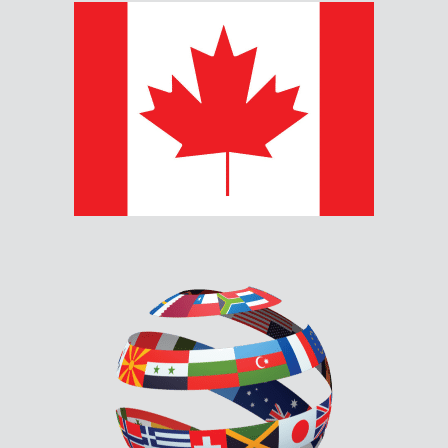
INX-10A - NAC EXPANDER /
POWER SUPPLY
L'INX-10A NAC Expander / Power Supply fonctionne avec
les centrales d'alarme incendie intelligentes compatibles
et listées 24 VDC.