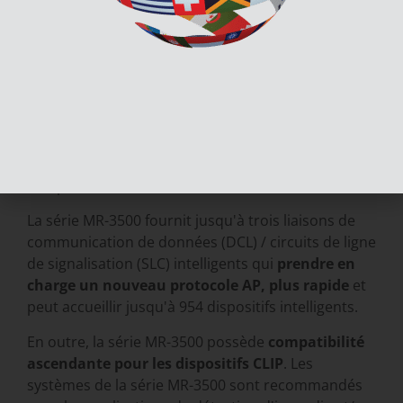
Description
Documents et téléchargements
Les systèmes de la série MR-3500 de Secutron
sont
Unités de contrôle intelligentes et
puissantes pour la lutte contre l'incendie et la
libération d'agents
qui sont
Homologué
UL/ULC
pour les services d'alarme incendie, y
compris le service de libération.
La série MR-3500 fournit jusqu'à trois liaisons de
communication de données (DCL) / circuits de ligne
de signalisation (SLC) intelligents qui
prendre en
charge un nouveau protocole AP, plus rapide
et
peut accueillir jusqu'à 954 dispositifs intelligents.
En outre, la série MR-3500 possède
compatibilité
ascendante pour les dispositifs CLIP
. Les
systèmes de la série MR-3500 sont recommandés