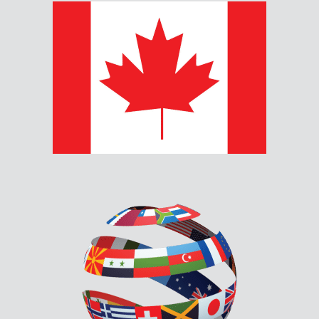
SYSTÈME DE LA SÉRIE MR-
3500
Les systèmes de la série MR-3500 de Secutron sont des
panneaux de contrôle intelligents et puissants pour le
déclenchement des incendies et des agents, qui sont
répertoriés UL/ULC et approuvés FM.