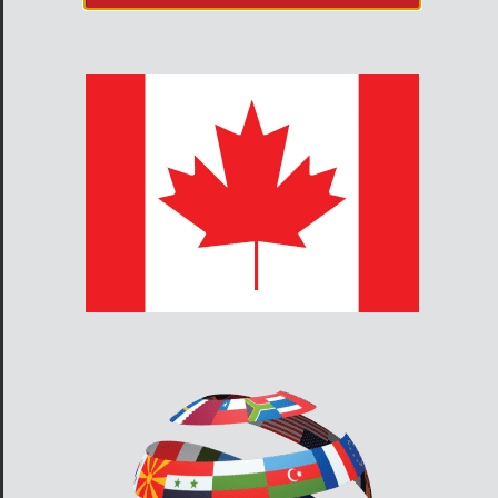
FHS-400-LF Sondeur basse fréquence
stroboscopique