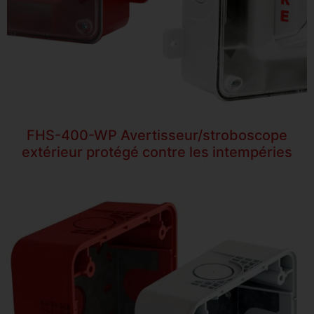
FHS-400-WP Avertisseur/stroboscope
extérieur protégé contre les intempéries