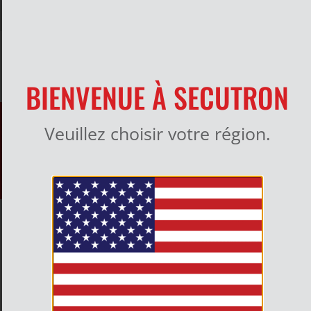
MON COMPTE
BIENVENUE À SECUTRON
Veuillez choisir votre région.
Klaxons, stroboscopes et
stroboscopes à cornes